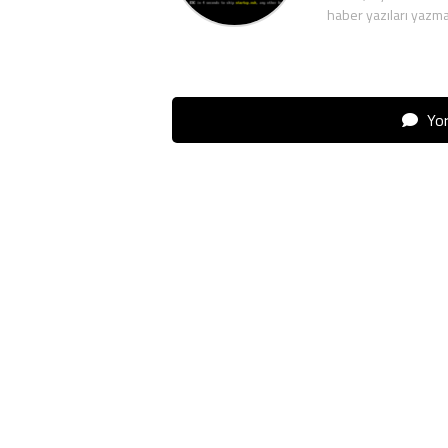
haber yazıları yazma
Yor