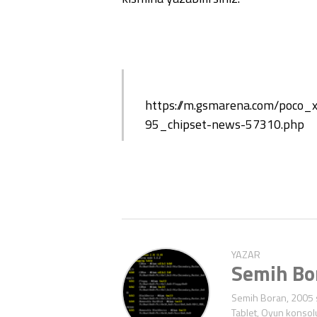
https://m.gsmarena.com/poc
95_chipset-news-57310.php
YAZAR
Semih Bo
Semih Boran, 2005 s
Tablet, Oyun konsolu