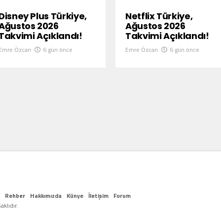
Disney Plus Türkiye,
Netflix Türkiye,
Ağustos 2026
Ağustos 2026
Takvimi Açıklandı!
Takvimi Açıklandı!
Emre Özcan
6 gün önce
Emre Özcan
6 gün önce
Rehber
Hakkımızda
Künye
İletişim
Forum
klıdır.