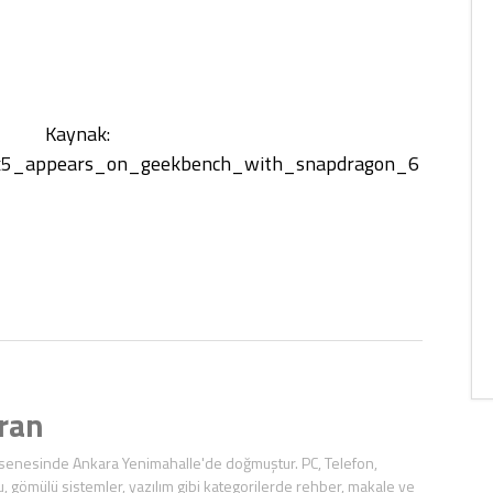
Kaynak:
o_x5_appears_on_geekbench_with_snapdragon_6
ran
enesinde Ankara Yenimahalle'de doğmuştur. PC, Telefon,
, gömülü sistemler, yazılım gibi kategorilerde rehber, makale ve