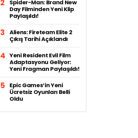
Spider-Man: Brand New
Day Filminden Yeni Klip
Paylaşıldı!
Aliens: Fireteam Elite 2
Çıkış Tarihi Açıklandı
Yeni Resident Evil Film
Adaptasyonu Geliyor:
Yeni Fragman Paylaşıldı!
Epic Games’in Yeni
Ücretsiz Oyunları Belli
Oldu