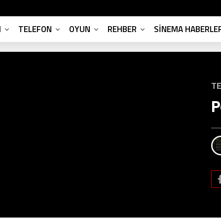
M
TELEFON
OYUN
REHBER
SINEMA HABERLER
TE
P