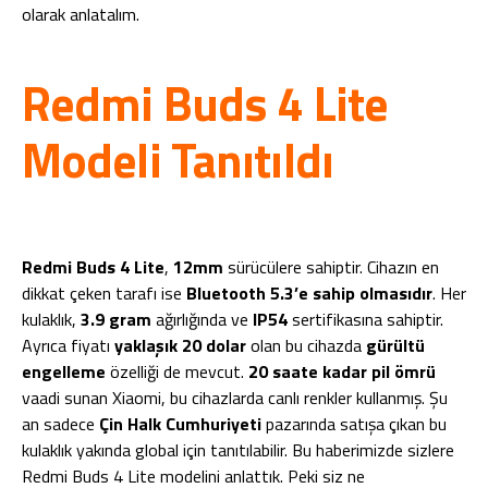
olarak anlatalım.
Redmi Buds 4 Lite
Modeli Tanıtıldı
Redmi Buds 4 Lite
,
12mm
sürücülere sahiptir. Cihazın en
dikkat çeken tarafı ise
Bluetooth 5.3’e sahip olmasıdır
. Her
kulaklık,
3.9 gram
ağırlığında ve
IP54
sertifikasına sahiptir.
Ayrıca fiyatı
yaklaşık
20 dolar
olan bu cihazda
gürültü
engelleme
özelliği de mevcut.
20 saate kadar pil ömrü
vaadi sunan Xiaomi, bu cihazlarda canlı renkler kullanmış. Şu
an sadece
Çin Halk Cumhuriyeti
pazarında satışa çıkan bu
kulaklık yakında global için tanıtılabilir. Bu haberimizde sizlere
Redmi Buds 4 Lite modelini anlattık. Peki siz ne