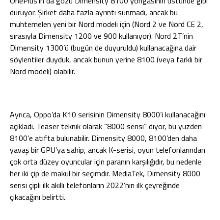
OnePlus’ın da gözü Dimensity 8100 yongasının üstünde gibi
duruyor. Şirket daha fazla ayrıntı sunmadı, ancak bu
muhtemelen yeni bir Nord modeli için (Nord 2 ve Nord CE 2,
sırasıyla Dimensity 1200 ve 900 kullanıyor). Nord 2T’nin
Dimensity 1300’ü (bugün de duyuruldu) kullanacağına dair
söylentiler duyduk, ancak bunun yerine 8100 (veya farklı bir
Nord modeli) olabilir.
Ayrıca, Oppo’da K10 serisinin Dimensity 8000’i kullanacağını
açıkladı. Teaser teknik olarak “8000 serisi” diyor, bu yüzden
8100’e atıfta bulunabilir. Dimensity 8000, 8100’den daha
yavaş bir GPU’ya sahip, ancak K-serisi, oyun telefonlarından
çok orta düzey oyuncular için paranın karşılığıdır, bu nedenle
her iki çip de makul bir seçimdir. MediaTek, Dimensity 8000
serisi çipli ilk akıllı telefonların 2022’nin ilk çeyreğinde
çıkacağını belirtti.