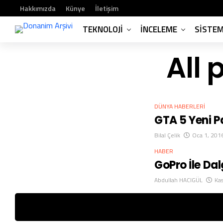
Hakkımızda
Künye
İletişim
TEKNOLOJI
İNCELEME
SISTE
All 
DÜNYA HABERLERI
GTA 5 Yeni P
Bilal Çelik
Oca 1, 201
HABER
GoPro İle Da
Abdullah HACIGÜL
Ka