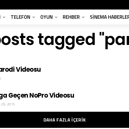
M
TELEFON
OYUN
REHBER
SINEMA HABERLER
posts tagged "pa
arodi Videosu
6
lga Geçen NoPro Videosu
s 29, 2015
DAHA FAZLA IÇERIK