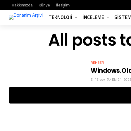
Hakkımızda
Künye
İletişim
TEKNOLOJI
İNCELEME
SISTE
All posts 
REHBER
Windows.old 
Elif Ersoy
Eki 21, 202