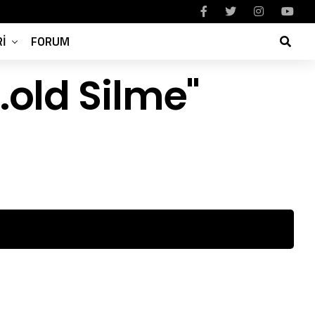
I
FORUM
.old Silme"