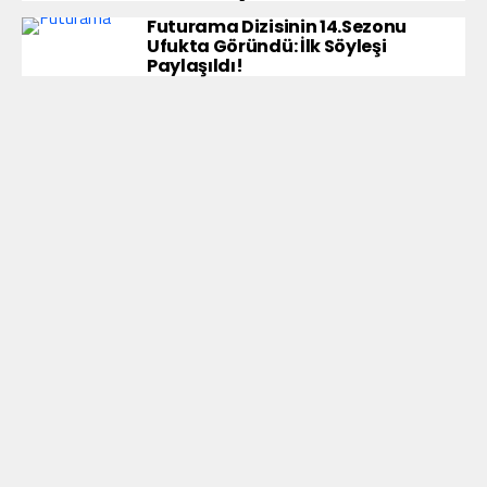
Futurama Dizisinin 14.Sezonu
Ufukta Göründü: İlk Söyleşi
Paylaşıldı!