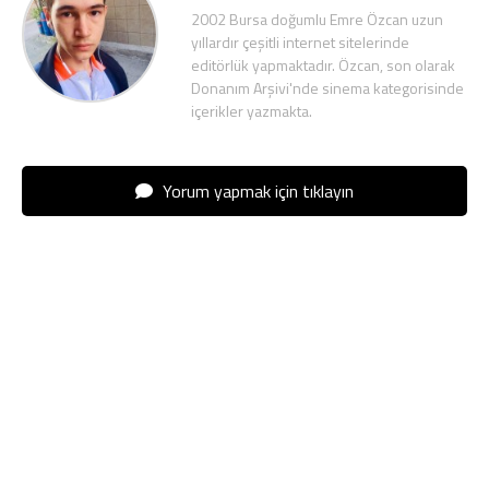
2002 Bursa doğumlu Emre Özcan uzun
yıllardır çeşitli internet sitelerinde
editörlük yapmaktadır. Özcan, son olarak
Donanım Arşivi'nde sinema kategorisinde
içerikler yazmakta.
Yorum yapmak için tıklayın