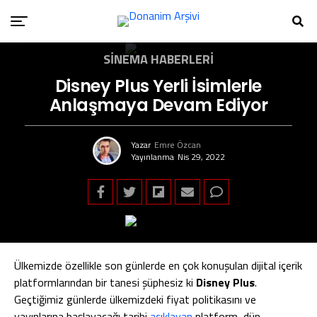
SINEMA HABERLERI
Disney Plus Yerli İsimlerle
Anlaşmaya Devam Ediyor
Yazar
Emre Özcan
Yayınlanma
Nis 29, 2022
Ülkemizde özellikle son günlerde en çok konuşulan dijital içerik
platformlarından bir tanesi şüphesiz ki
Disney Plus
.
Geçtiğimiz günlerde ülkemizdeki fiyat politikasını ve
yayınlarına başlayacağı tarihi
açıklayan
platform, dün