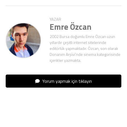
YAZAR
Emre Özcan
2002 Bursa doğumlu Emre Özcan uzun
yıllardır çeşitli internet sitelerinde
editörlük yapmaktadır. Özcan, son olarak
Donanım Arşivi'nde sinema kategorisinde
içerikler yazmakta.
Yorum yapmak için tıklayın