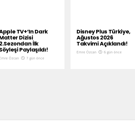
Apple TV+’ın Dark
Disney Plus Türkiye,
Matter Dizisi
Ağustos 2026
2.Sezondan İlk
Takvimi Açıklandı!
Söyleşi Paylaşıldı!
Emre Özcan
6 gün önce
Emre Özcan
7 gün önce