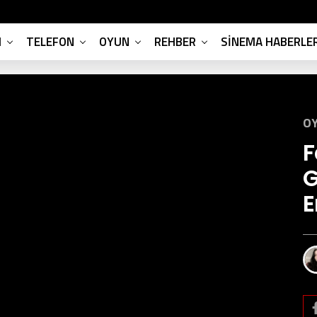
M
TELEFON
OYUN
REHBER
SINEMA HABERLER
OY
F
G
E