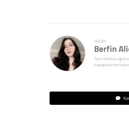
YAZAR
Berfin Al
Tarih Bölümü öğrenc
kategorisinde haber
Yor