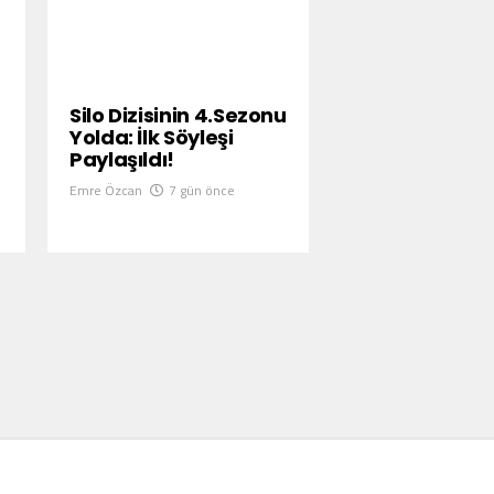
Silo Dizisinin 4.Sezonu
Yolda: İlk Söyleşi
Paylaşıldı!
Emre Özcan
7 gün önce