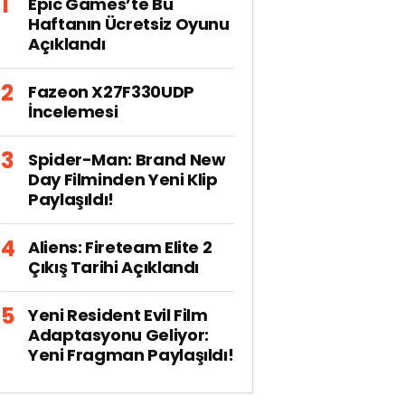
Epic Games’te Bu
Haftanın Ücretsiz Oyunu
Açıklandı
Fazeon X27F330UDP
İncelemesi
Spider-Man: Brand New
Day Filminden Yeni Klip
Paylaşıldı!
Aliens: Fireteam Elite 2
Çıkış Tarihi Açıklandı
Yeni Resident Evil Film
Adaptasyonu Geliyor:
Yeni Fragman Paylaşıldı!