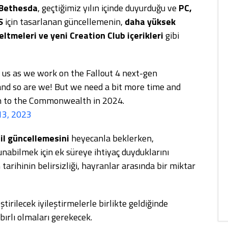
Bethesda
, geçtiğimiz yılın içinde duyurduğu ve
PC,
S
için tasarlanan güncellemenin,
daha yüksek
eltmeleri ve yeni Creation Club içerikleri
gibi
 us as we work on the Fallout 4 next-gen
and so are we! But we need a bit more time and
rn to the Commonwealth in 2024.
13, 2023
sil güncellemesini
heyecanla beklerken,
sunabilmek için ek süreye ihtiyaç duyduklarını
arihinin belirsizliği, hayranlar arasında bir miktar
irilecek iyileştirmelerle birlikte geldiğinde
abırlı olmaları gerekecek.