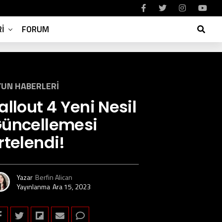
I
FORUM
UN HABERLERI
allout 4 Yeni Nesil
üncellemesi
rtelendi!
Yazar
Berfin Alican
Yayınlanma
Ara 15, 2023