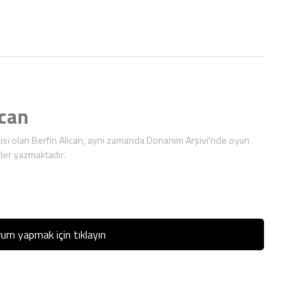
ican
isi olan Berfin Alican, aynı zamanda Donanım Arşivi'nde oyun
ler yazmaktadır.
um yapmak için tıklayın