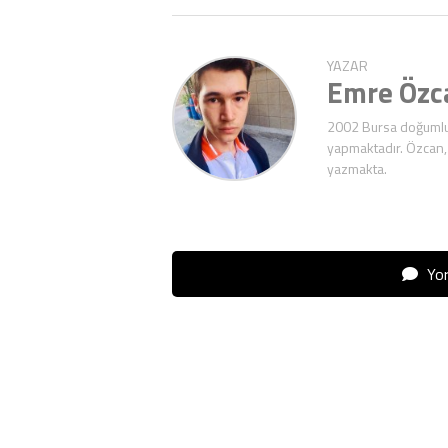
YAZAR
Emre Özc
2002 Bursa doğumlu E
yapmaktadır. Özcan,
yazmakta.
Yor