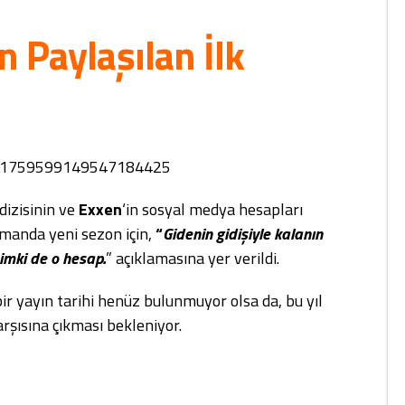
 Paylaşılan İlk
atus/1759599149547184425
dizisinin ve
Exxen
‘in sosyal medya hesapları
gmanda yeni sezon için,
“
Gidenin gidişiyle kalanın
mki de o hesap.
” açıklamasına yer verildi.
ir yayın tarihi henüz bulunmuyor olsa da, bu yıl
arşısına çıkması bekleniyor.