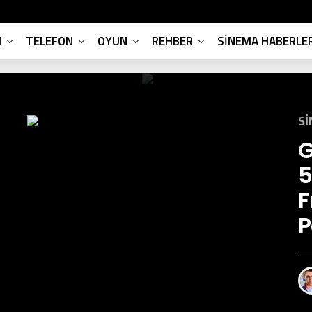
M
TELEFON
OYUN
REHBER
SINEMA HABERLER
SI
G
5
P