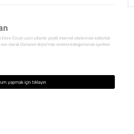
an
mre Özcan uzun yıllardır çeşitli internet sitelerinde editörlük
 son olarak Donanım Arşivi'nde sinema kategorisinde içerikler
um yapmak için tıklayın