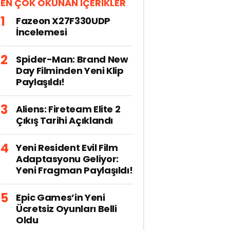
EN ÇOK OKUNAN İÇERİKLER
Fazeon X27F330UDP
İncelemesi
Spider-Man: Brand New
Day Filminden Yeni Klip
Paylaşıldı!
Aliens: Fireteam Elite 2
Çıkış Tarihi Açıklandı
Yeni Resident Evil Film
Adaptasyonu Geliyor:
Yeni Fragman Paylaşıldı!
Epic Games’in Yeni
Ücretsiz Oyunları Belli
Oldu