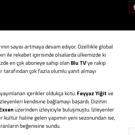
arının sayısı artmaya devam ediyor. Özellikle global
ri ile rekabet içerisinde olsalarda ülkemizde ki
izde en çok aboneye sahip olan
Blu TV
‘ye rakip
lar tarafından çok fazla olumlu yanıt almayı
yayınlanan içerikler oldukça kötü.
Feyyaz Yiğit
ve
 izleyenleri kendisine bağlamayı başardı. Dizinin
Exxen
üzerinden izleyiciyle buluşmuştu. İzleyenler
r kültür haline gelen yapımın yeni sezonundan ise,
yranların beğenisine sundu.