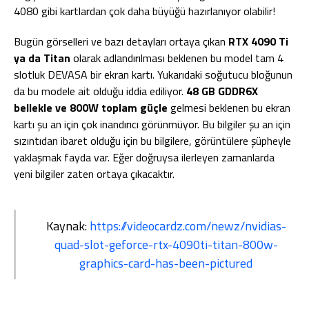
4080 gibi kartlardan çok daha büyüğü hazırlanıyor olabilir!
Bugün görselleri ve bazı detayları ortaya çıkan
RTX 4090 Ti
ya da Titan
olarak adlandırılması beklenen bu model tam 4
slotluk DEVASA bir ekran kartı. Yukarıdaki soğutucu bloğunun
da bu modele ait olduğu iddia ediliyor.
48 GB GDDR6X
bellekle ve 800W toplam güçle
gelmesi beklenen bu ekran
kartı şu an için çok inandırıcı görünmüyor. Bu bilgiler şu an için
sızıntıdan ibaret olduğu için bu bilgilere, görüntülere şüpheyle
yaklaşmak fayda var. Eğer doğruysa ilerleyen zamanlarda
yeni bilgiler zaten ortaya çıkacaktır.
Kaynak:
https://videocardz.com/newz/nvidias-
quad-slot-geforce-rtx-4090ti-titan-800w-
graphics-card-has-been-pictured