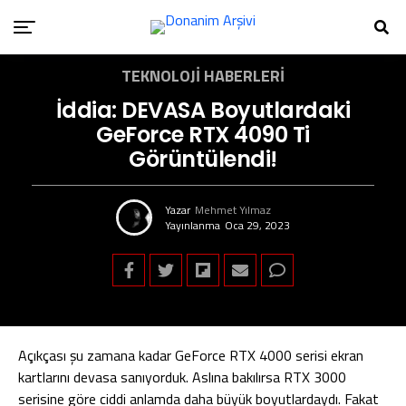
TEKNOLOJI HABERLERI
İddia: DEVASA Boyutlardaki
GeForce RTX 4090 Ti
Görüntülendi!
Yazar
Mehmet Yılmaz
Yayınlanma
Oca 29, 2023
Açıkçası şu zamana kadar GeForce RTX 4000 serisi ekran
kartlarını devasa sanıyorduk. Aslına bakılırsa RTX 3000
serisine göre ciddi anlamda daha büyük boyutlardaydı. Fakat