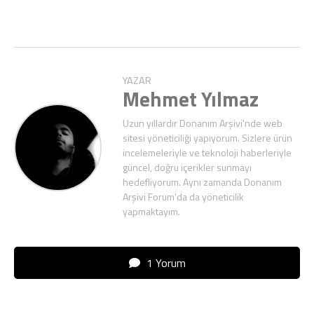
YAZAR
Mehmet Yılmaz
Uzun yıllardır Donanım Arşivi'nde web
sitesi yöneticiliği yapıyorum. Sizlere ürün
incelemeleriyle ve teknoloji haberleriyle
güncel, doğru içerikler sunmayı
hedefliyorum. Aynı zamanda Donanım
Arşivi Forum'da da yöneticilik
yapmaktayım.
1 Yorum