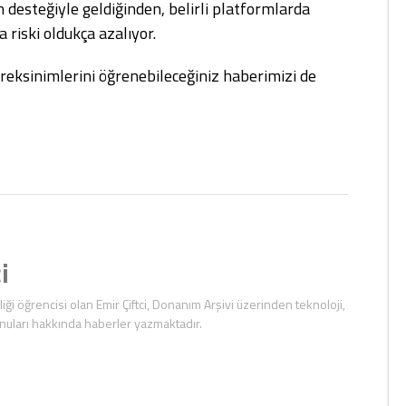
desteğiyle geldiğinden, belirli platformlarda
iski oldukça azalıyor.
reksinimlerini öğrenebileceğiniz haberimizi de
i
iği öğrencisi olan Emir Çiftci, Donanım Arşivi üzerinden teknoloji,
nuları hakkında haberler yazmaktadır.