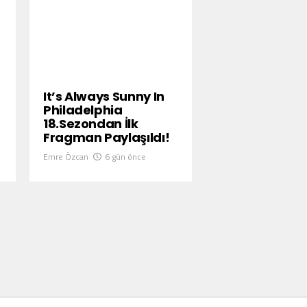
It’s Always Sunny In
Philadelphia
18.Sezondan İlk
Fragman Paylaşıldı!
Emre Özcan
6 gün önce