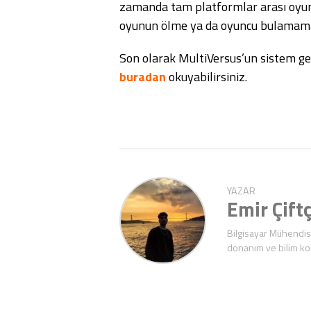
zamanda tam platformlar arası oyun 
oyunun ölme ya da oyuncu bulamama r
Son olarak MultiVersus’un sistem ge
buradan
okuyabilirsiniz.
YAZAR
Emir Çiftç
Bilgisayar Mühendisl
donanım ve bilim ko