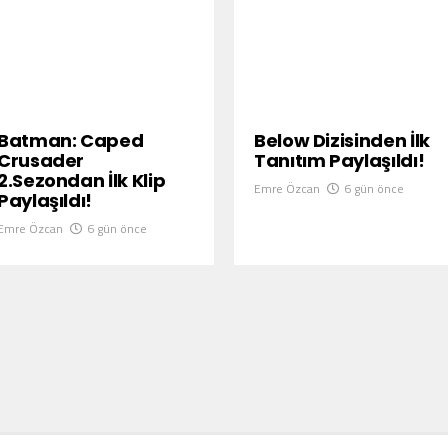
Batman: Caped
Below Dizisinden İlk
Crusader
Tanıtım Paylaşıldı!
2.Sezondan İlk Klip
Emre Özcan
6 gün önce
Paylaşıldı!
Emre Özcan
6 gün önce