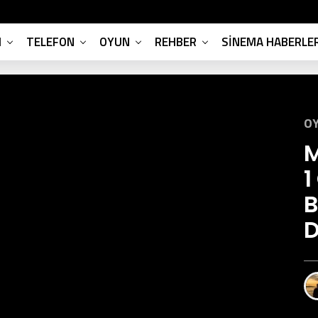
M
TELEFON
OYUN
REHBER
SINEMA HABERLER
OY
M
1
B
D