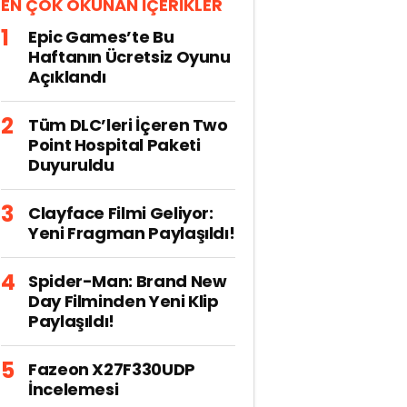
EN ÇOK OKUNAN İÇERİKLER
Epic Games’te Bu
Haftanın Ücretsiz Oyunu
Açıklandı
Tüm DLC’leri İçeren Two
Point Hospital Paketi
Duyuruldu
Clayface Filmi Geliyor:
Yeni Fragman Paylaşıldı!
Spider-Man: Brand New
Day Filminden Yeni Klip
Paylaşıldı!
Fazeon X27F330UDP
İncelemesi