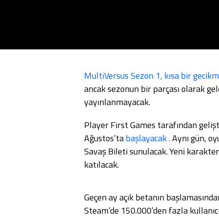
MultiVersus Sezon 1, kısa bir gecik
ancak sezonun bir parçası olarak gel
yayınlanmayacak.
Player First Games tarafından gelişt
Ağustos’ta
başlayacak .
Aynı gün, oy
Savaş Bileti sunulacak. Yeni karakte
katılacak.
Geçen ay açık betanın başlamasından
Steam’de 150.000’den fazla kullanıcı