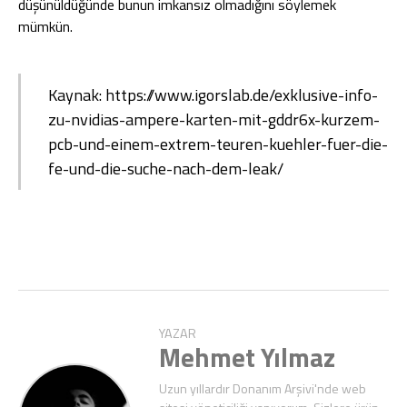
düşünüldüğünde bunun imkansız olmadığını söylemek
mümkün.
Kaynak: https://www.igorslab.de/exklusive-info-
zu-nvidias-ampere-karten-mit-gddr6x-kurzem-
pcb-und-einem-extrem-teuren-kuehler-fuer-die-
fe-und-die-suche-nach-dem-leak/
YAZAR
Mehmet Yılmaz
Uzun yıllardır Donanım Arşivi'nde web