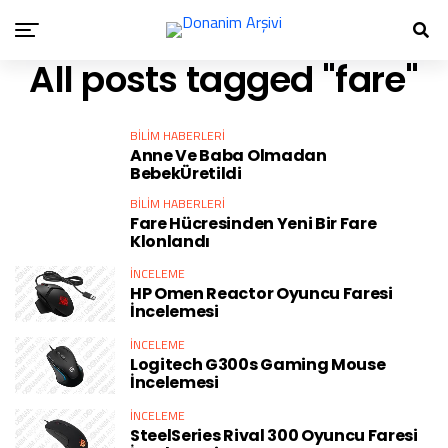
All posts tagged "fare"
BILIM HABERLERI
Anne Ve Baba Olmadan
BebekÜretildi
BILIM HABERLERI
Fare Hücresinden Yeni Bir Fare
Klonlandı
İNCELEME
HP Omen Reactor Oyuncu Faresi
İncelemesi
İNCELEME
Logitech G300s Gaming Mouse
İncelemesi
İNCELEME
SteelSeries Rival 300 Oyuncu Faresi