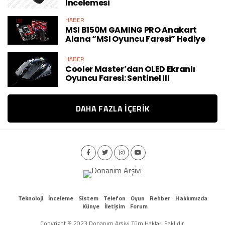
İncelemesi
HABER
MSI B150M GAMING PRO Anakart
Alana “MSI Oyuncu Faresi” Hediye
HABER
Cooler Master’dan OLED Ekranlı
Oyuncu Faresi: Sentinel III
DAHA FAZLA IÇERIK
Teknoloji
İnceleme
Sistem
Telefon
Oyun
Rehber
Hakkımızda
Künye
İletişim
Forum
Copyright © 2023 Donanım Arşivi Tüm Hakları Saklıdır.