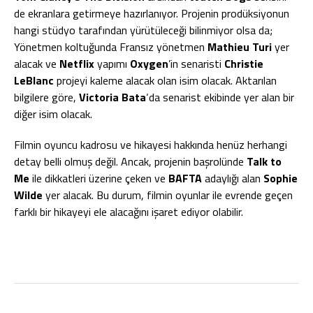
de ekranlara getirmeye hazırlanıyor. Projenin prodüksiyonun
hangi stüdyo tarafından yürütüleceği bilinmiyor olsa da;
Yönetmen koltuğunda Fransız yönetmen
Mathieu Turi
yer
alacak ve
Netflix
yapımı
Oxygen
’in senaristi
Christie
LeBlanc
projeyi kaleme alacak olan isim olacak. Aktarılan
bilgilere göre,
Victoria Bata
‘da senarist ekibinde yer alan bir
diğer isim olacak.
Filmin oyuncu kadrosu ve hikayesi hakkında henüz herhangi
detay belli olmuş değil. Ancak, projenin başrolünde
Talk to
Me
ile dikkatleri üzerine çeken ve
BAFTA
adaylığı alan
Sophie
Wilde
yer alacak. Bu durum, filmin oyunlar ile evrende geçen
farklı bir hikayeyi ele alacağını işaret ediyor olabilir.