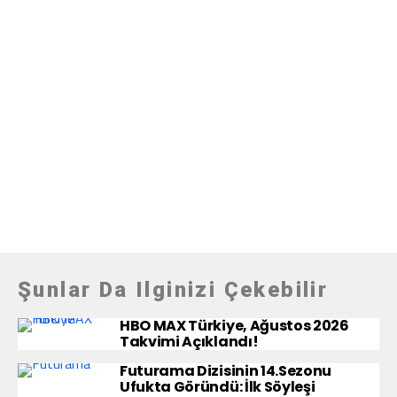
Şunlar Da Ilginizi Çekebilir
HBO MAX Türkiye, Ağustos 2026
Takvimi Açıklandı!
Futurama Dizisinin 14.Sezonu
Ufukta Göründü: İlk Söyleşi