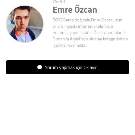
YAZAR
Emre Özcan
2002 Bursa doğumlu Emre Özcan uzun
yıllardır çeşitli internet sitelerinde
editörlük yapmaktadır. Özcan, son olarak
Donanım Arşivi'nde sinema kategorisinde
içerikler yazmakta.
Yorum yapmak için tıklayın