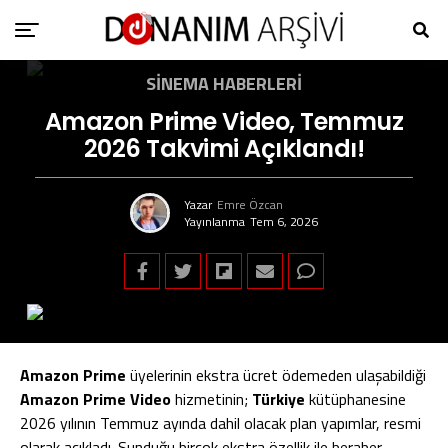
SINEMA HABERLERI
Amazon Prime Video, Temmuz
2026 Takvimi Açıklandı!
Yazar
Emre Özcan
Yayınlanma
Tem 6, 2026
Amazon Prime
üyelerinin ekstra ücret ödemeden ulaşabildiği
Amazon Prime Video
hizmetinin;
Türkiye
kütüphanesine
2026 yılının Temmuz ayında dahil olacak plan yapımlar, resmi
olarak açıkladı. Sunduğu birçok ekstra özellik ile beraber