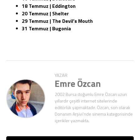
18 Temmuz | Eddington
20 Temmuz | Shelter
29 Temmuz | The Devil’s Mouth
31 Temmuz | Bugonia
YAZAR
Emre Özcan
2002 Bursa doğumlu Emre Özcan uzun
yıllardır çeşitli internet sitelerinde
editörlük yapmaktadır. Özcan, son olarak
Donanım Arşivi'nde sinema kategorisinde
içerikler yazmakta.