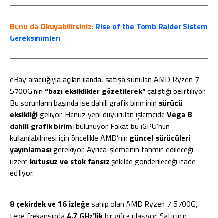
Bunu da Okuyabilirsiniz:
Rise of the Tomb Raider Sistem
Gereksinimleri
eBay aracılığıyla açılan ilanda, satışa sunulan AMD Ryzen 7
5700G’nin
“bazı eksiklikler gözetilerek”
çalıştığı belirtiliyor.
Bu sorunların başında ise dahili grafik biriminin
sürücü
eksikliği
geliyor. Henüz yeni duyurulan işlemcide
Vega 8
dahili grafik birimi
bulunuyor. Fakat bu iGPU’nun
kullanılabilmesi için öncelikle AMD’nin
güncel sürücüleri
yayınlaması
gerekiyor. Ayrıca işlemcinin tahmin edileceği
üzere
kutusuz ve stok fansız
şekilde gönderileceği ifade
ediliyor.
8 çekirdek ve 16 izleğe
sahip olan AMD Ryzen 7 5700G,
tepe frekansında
4.7 GHz’lik
bir güce ulaşıyor. Satıcının