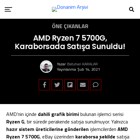
ÖNE ÇIKANLAR
AMD Ryzen 7 5700G,
Karaborsada Satışa Sunuldu!
Yazar
Batuhan KARALAR
Yayınlanma
Şub 14, 2021
AMD’nin içinde
dahili grafik birimi
bulunan işlemci serisi
Ryzen G
, bir süredir perakende satışa sunulmuyor. Yalnızca
hazır sistem üreticilerine gönderilen
işlemcilerden
AMD
Ryzen 7 5700G
, eBay üzerinden
karaborsa şekilde
satışa