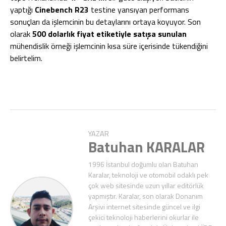
yaptığı
Cinebench R23
testine yansıyan performans
sonuçları da işlemcinin bu detaylarını ortaya koyuyor. Son
olarak
500 dolarlık fiyat etiketiyle satışa sunulan
mühendislik örneği işlemcinin kısa süre içerisinde tükendiğini
belirtelim.
YAZAR
Batuhan KARALAR
1996 İstanbul doğumlu olan Batuhan
Karalar, teknoloji ve otomobil odaklı pek
çok web sitesinde uzun yıllar editörlük
yapmıştır. Karalar, son olarak Donanım
Arşivi internet sitesinde güncel ve ilgi
çekici teknoloji haberlerini okurlar ile