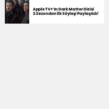
Apple TV+’ın Dark Matter Dizisi
2.Sezondan İlk Söyleşi Paylaşıldı!