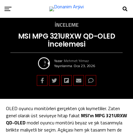
İNCELEME
MSI MPG 321URXW QD-OLED
İncelemesi
Yazar
Mehmet Yılmaz
Yayınlanma
Oca 23, 2026
OLED oyuncu monitörleri gerçekten çok kıymetliler. Zaten
genel olarak üst seviyeye hitap fakat
MSI’ın MPG 321URXW
QD-OLED
model oyuncu monitörü beyaz ve şık tasarımıyla
birlikte maliyetli bir seçim. Açıkçası hem şık tasarım hem de