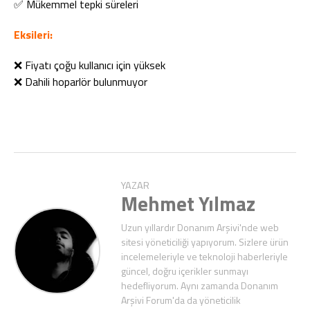
✅ Mükemmel tepki süreleri
Eksileri:
❌ Fiyatı çoğu kullanıcı için yüksek
❌ Dahili hoparlör bulunmuyor
YAZAR
Mehmet Yılmaz
Uzun yıllardır Donanım Arşivi'nde web
sitesi yöneticiliği yapıyorum. Sizlere ürün
incelemeleriyle ve teknoloji haberleriyle
güncel, doğru içerikler sunmayı
hedefliyorum. Aynı zamanda Donanım
Arşivi Forum'da da yöneticilik