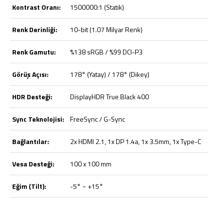
Kontrast Oranı:
1500000:1 (Statik)
Renk Derinliği:
10-bit (1.07 Milyar Renk)
Renk Gamutu:
%138 sRGB / %99 DCI-P3
Görüş Açısı:
178° (Yatay) / 178° (Dikey)
HDR Desteği:
DisplayHDR True Black 400
Sync Teknolojisi:
FreeSync / G-Sync
Bağlantılar:
2x HDMI 2.1, 1x DP 1.4a, 1x 3.5mm, 1x Type-C
Vesa Desteği:
100 x 100 mm
Eğim (Tilt):
-5° ~ +15°