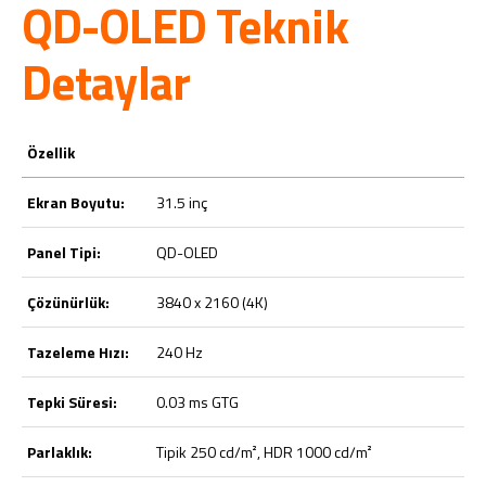
QD-OLED Teknik
Detaylar
Özellik
Ekran Boyutu:
31.5 inç
Panel Tipi:
QD-OLED
Çözünürlük:
3840 x 2160 (4K)
Tazeleme Hızı:
240 Hz
Tepki Süresi:
0.03 ms GTG
Parlaklık:
Tipik 250 cd/m², HDR 1000 cd/m²