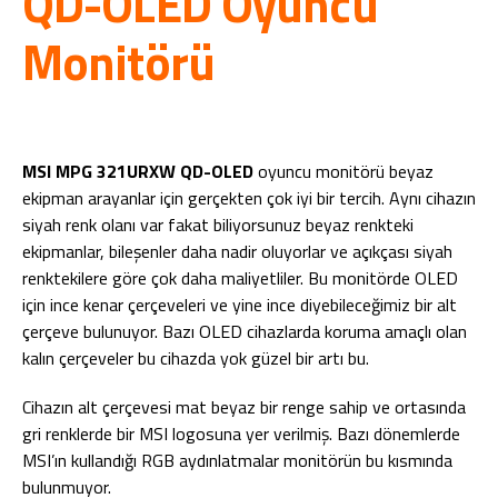
QD-OLED Oyuncu
Monitörü
MSI MPG 321URXW QD-OLED
oyuncu monitörü beyaz
ekipman arayanlar için gerçekten çok iyi bir tercih. Aynı cihazın
siyah renk olanı var fakat biliyorsunuz beyaz renkteki
ekipmanlar, bileşenler daha nadir oluyorlar ve açıkçası siyah
renktekilere göre çok daha maliyetliler. Bu monitörde OLED
için ince kenar çerçeveleri ve yine ince diyebileceğimiz bir alt
çerçeve bulunuyor. Bazı OLED cihazlarda koruma amaçlı olan
kalın çerçeveler bu cihazda yok güzel bir artı bu.
Cihazın alt çerçevesi mat beyaz bir renge sahip ve ortasında
gri renklerde bir MSI logosuna yer verilmiş. Bazı dönemlerde
MSI’ın kullandığı RGB aydınlatmalar monitörün bu kısmında
bulunmuyor.