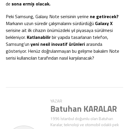
de
sona ermiş olacak.
Peki Samsung, Galaxy Note serisinin yerine
ne getirecek?
Markanın uzun süredir çalışmalarını sürdürdüğü
Galaxy X
serisine ait ilk cihazın önümüzdeki yıl piyasaya sürülmesi
bekleniyor.
Katlanabilir
bir yapıda tasarlanan telefon,
Samsung’un
yeni nesil inovatif ürünleri
arasında
gösteriyor. Henüz doğrulanmayan bu gelişme bakalım Note
serisi kullanıcıları tarafından nasıl karşılanacak?
YAZAR
Batuhan KARALAR
1996 İstanbul doğumlu olan Batuhan
Karalar, teknoloji ve otomobil odaklı pek