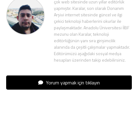
çok web sitesinde uzun yıllar editörlük
yapmıştır. Karalar, son olarak Donanım
Arşivi internet sitesinde güncel ve ilgi
çekici teknoloji haberlerini okurlar ile
paylaşmaktadır. Anadolu Üniversitesi İİBF
mezunu olan Karalar, teknoloji
editörlüğünün yanı sıra girişimcilik
alanında da çeşitli çalışmalar yapmaktadır.
Editörümüzü aşağıdaki sosyal medya
hesapları üzerinden takip edebilirsiniz.
Yorum yapmak için tıklayın